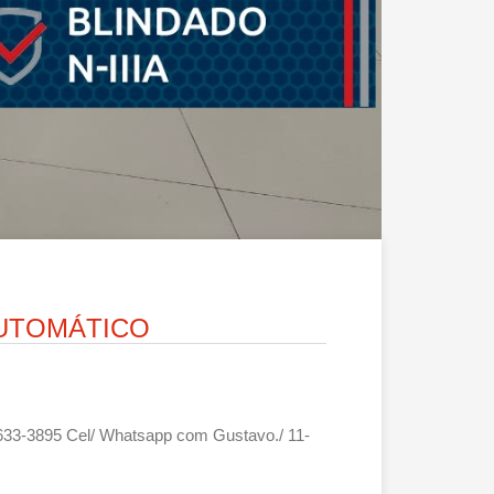
AUTOMÁTICO
-99633-3895 Cel/ Whatsapp com Gustavo./ 11-