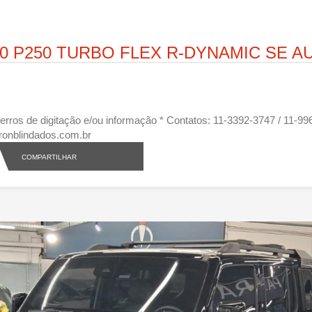
.0 P250 TURBO FLEX R-DYNAMIC SE 
eis erros de digitação e/ou informação * Contatos: 11-3392-3747 / 11
ronblindados.com.br
COMPARTILHAR