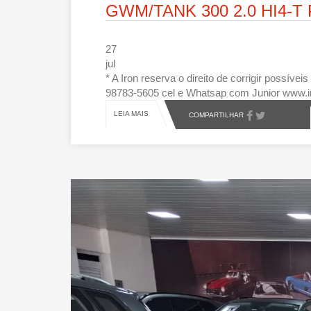
GWM/TANK 300 2.0 HI4-T
27
jul
* A Iron reserva o direito de corrigir possív
98783-5605 cel e Whatsap com Junior www.i
LEIA MAIS
COMPARTILHAR