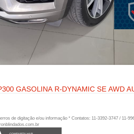
 P300 GASOLINA R-DYNAMIC SE AWD 
eis erros de digitação e/ou informação * Contatos: 11-3392-3747 / 11
ronblindados.com.br
COMPARTILHAR