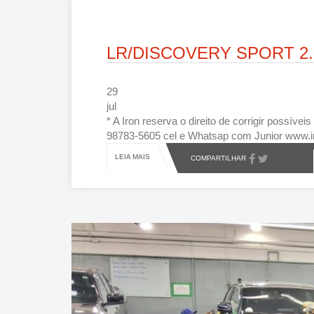
LR/DISCOVERY SPORT 2
29
jul
* A Iron reserva o direito de corrigir possív
98783-5605 cel e Whatsap com Junior www.i
LEIA MAIS
COMPARTILHAR