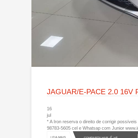
JAGUAR/E-PACE 2.0 16V
16
jul
* A Iron reserva o direito de corrigir possív
98783-5605 cel e Whatsap com Junior www.i
LEIA MAIS
COMPARTILHAR