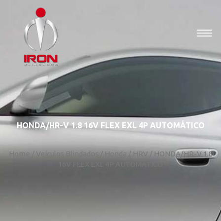
HONDA/HR-V 1.8 16V FLEX EXL 4P AUTOMÁTICO
Home
/
Veículos Blindados
/
Honda
/
HRV
/
HONDA/HR-V 1.8
16V FLEX EXL 4P AUTOMÁTICO