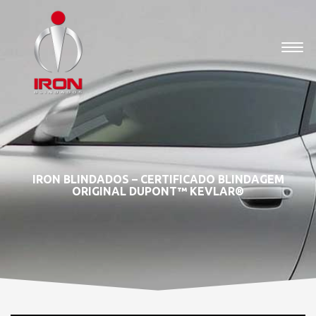
IRON BLINDADOS – CERTIFICADO BLINDAGEM
ORIGINAL DUPONT™ KEVLAR®