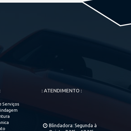
:
: ATENDIMENTO :
 Serviços
lindagem
intura
nica
Blindadora: Segunda à
nto