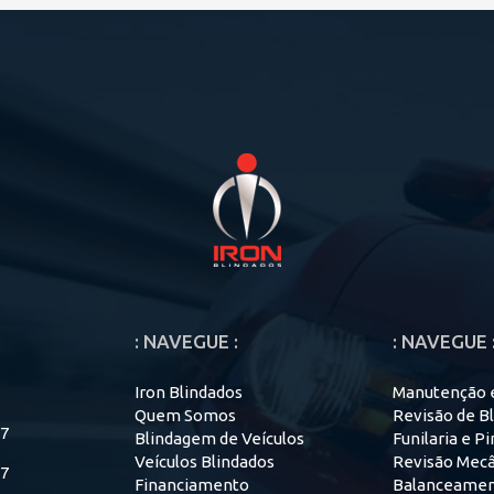
: NAVEGUE :
: NAVEGUE 
Iron Blindados
Manutenção e
Quem Somos
Revisão de B
47
Blindagem de Veículos
Funilaria e P
Veículos Blindados
Revisão Mecâ
47
Financiamento
Balanceame